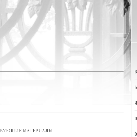
В
Г
И
О
ТВУЮЩИЕ МАТЕРИАЛЫ
О