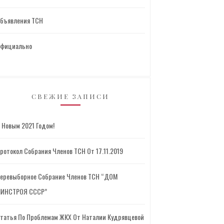
бъявления ТСН
фициально
СВЕЖИЕ ЗАПИСИ
 Новым 2021 Годом!
ротокол Собрания Членов ТСН От 17.11.2019
еревыборное Собрание Членов ТСН “ДОМ
ИНСТРОЯ СССР”
татья По Проблемам ЖКХ От Наталии Кудрявцевой