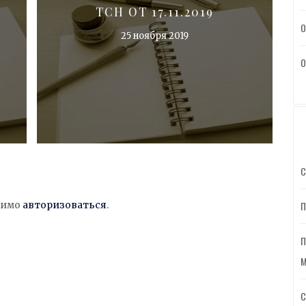
ТСН ОТ 17.11.2019
О
25 ноября 2019
О
С
димо
авторизоваться
.
П
П
М
С