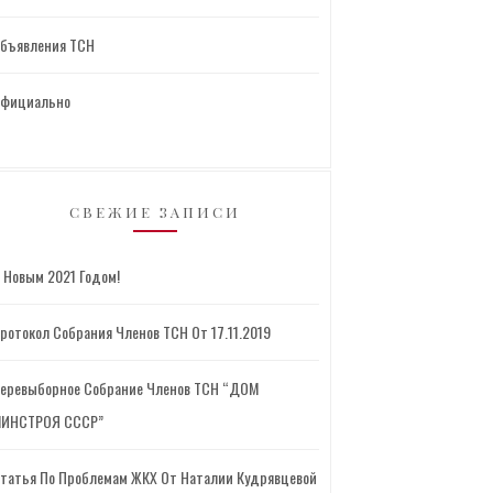
бъявления ТСН
фициально
СВЕЖИЕ ЗАПИСИ
 Новым 2021 Годом!
ротокол Собрания Членов ТСН От 17.11.2019
еревыборное Собрание Членов ТСН “ДОМ
ИНСТРОЯ СССР”
татья По Проблемам ЖКХ От Наталии Кудрявцевой