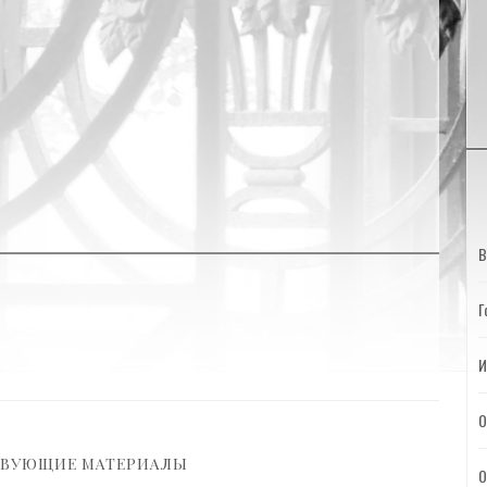
В
Г
И
О
ТВУЮЩИЕ МАТЕРИАЛЫ
О